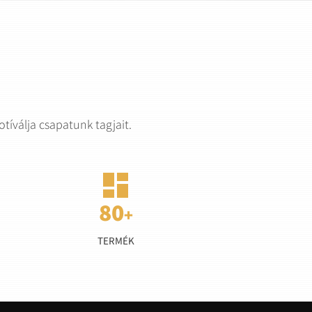
íválja csapatunk tagjait.

TERMÉK