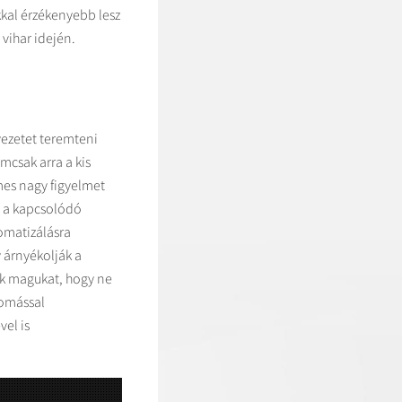
kkal érzékenyebb lesz
vihar idején.
yezetet teremteni
mcsak arra a kis
mes nagy figyelmet
e a kapcsolódó
tomatizálásra
 árnyékolják a
ák magukat, hogy ne
yomással
vel is