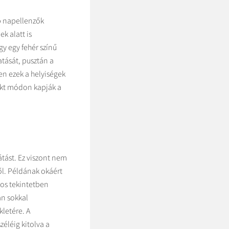
bb napellenzők
k alatt is
gy egy fehér színű
tását, pusztán a
zen ezek a helyiségek
rekt módon kapják a
átást. Ez viszont nem
ől. Példának okáért
yos tekintetben
an sokkal
letére. A
éléig kitolva a