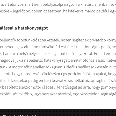
i azért előnyös, mert nem befolyásolja nagyon a kilátást, ellenben so
z esőre – legalábbis abban az esetben, ha kitekerve marad például egy 
álással a hatékonyságot
napellenzők többfunkciós szerkezetek, hiszen segítenek privátabb körn
tméteren, az általános árnyékolási és hűtési tulajdonságuk pedig ne
ik, hanem a belső helyiségekre egyaránt hatást gyakorol. Emiatt érde
 megnöveljük a napellenző hatékonyságát, amit motorizálással, illetv
tunk. A motorizált napellenzők ugyanis ideális beállítások esetén au
 jelenti, hogy napsütés érzékelésekor úgy pozícionálják magukat, hogy
n vihar érkezésekor pedig emberi beavatkozás nélkül biztonságba húzz
. A beépített elektromotor ráadásul lehetőséget ad arra, hogy gombn
kolót, sőt mi több, ugyanezt akár távolról, egy okostelefon segítségé