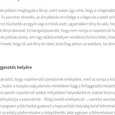
nek jobban megfogják a fényt, ezért sokan úgy vélik, hogy a világosa
Ez azonban tévedés, az árnyékolás minősége a világos és a sötét színe
ncs hűvösebb az egyik vagy a másik alatt, ugyanakkor tény és való, ho
 fényt átereszt. Ez hangsúlyozandó, hogy nem rontja a napellenző ha
nek jobbak alatta, ami egy szűkös erkélyen rendkívül fontos lehet, his
íresek, hogy túl sok fény éri őket, kizárólag abban az esetben, ha di
ggesztés helyére
 attól, hogy napellenzőt szereljenek erkélyükre, mert az rontja a kil
 hiszen a tulajdonság jelentős mértékben függ a felfüggesztés helyét
ra szerelt napellenző sokkal mélyebben helyezkedik el, ezáltal bizon
folyásolja a panorámát – főleg kisebb erkélyeknél –, cserébe azonb
nyegesen jobb hatást gyakorol a kapcsolódó helyiség belső hőmérsék
az erkély plafonrészére is telepíthetők, akár egészen a főhomlokzat sz