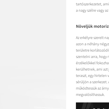
tartószerkezetet, am
a nagy szélre vagy a
Növeljük motoriz
Az erkélyre szerelt 
azon a néhány négyze
területre korlátozód
szentelni arra, hogy
érzékelőkkel fokozha
kerülhetnek, ami azt
teraszt, egy hirtele
sérüljön a szerkezet
működtessük az árnyé
megvalósíthassuk.