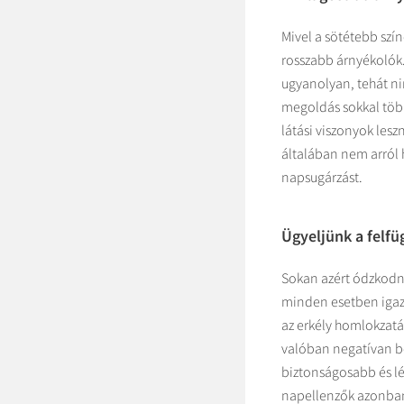
Mivel a sötétebb szí
rosszabb árnyékolók. 
ugyanolyan, tehát ni
megoldás sokkal több
látási viszonyok lesz
általában nem arról h
napsugárzást.
Ügyeljünk a felfü
Sokan azért ódzkodnak
minden esetben igaz,
az erkély homlokzatá
valóban negatívan be
biztonságosabb és lé
napellenzők azonban 