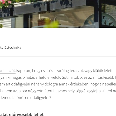
kolástechnika
pellenzők
kapcsán, hogy csak és kizárólag teraszok vagy kiülők felett 
yan kimagasló hatás érhető el velük. Sőt mi több, ez az állítás kisebb
nem árt odafigyelni néhány dologra annak érdekében, hogy a napelle
 hanem azt a pár négyzetmétert hasznos helyiséggé, egyfajta kültéri 
rdemes különösen odafigyelni?
yalat előnyösebb lehet