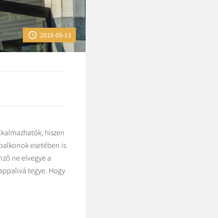

2018-09-13
alkalmazhatók, hiszen
 balkonok esetében is
nző ne elvegye a
nappalivá tegye. Hogy