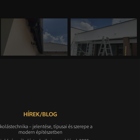
HÍREK/BLOG
kolástechnika – jelentése, típusai és szerepe a
modern építészetben