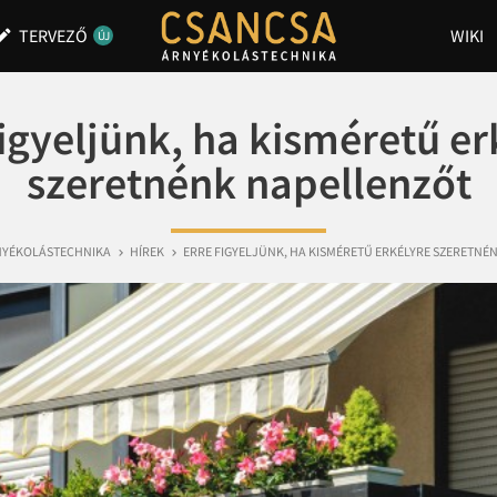
TERVEZŐ
WIKI
dit
ÚJ
figyeljünk, ha kisméretű er
szeretnénk napellenzőt
NYÉKOLÁSTECHNIKA
HÍREK
ERRE FIGYELJÜNK, HA KISMÉRETŰ ERKÉLYRE SZERETNÉ

