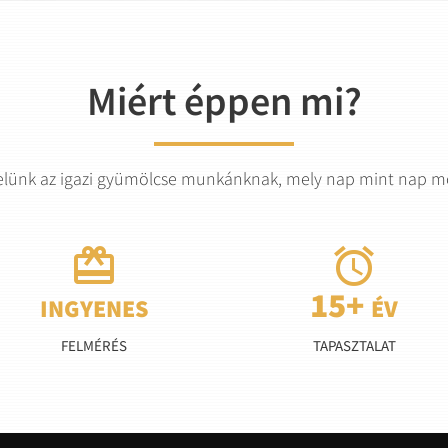
Miért éppen mi?
elünk az igazi gyümölcse munkánknak, mely nap mint nap mot


FELMÉRÉS
TAPASZTALAT