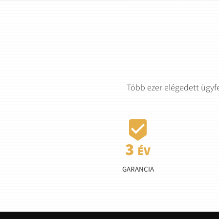
Több ezer elégedett ügyf

GARANCIA