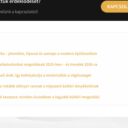
ttük érdeklődését?
KAPCSOL
velünk a kapcsolatot!
ka – jelentése, típusai és szerepe a modern építészetben
olástechnikai megoldások 2025-ben – és trendek 2026-ra
ző árak: így befolyásolja a motorizálás a végösszeget
a: inkább előnyei vannak a népszerű kültéri árnyékolónak
ó tavaszra: minden évszakban a legjobb kültéri megoldás!