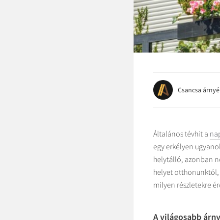
Csancsa árnyé
Általános tévhit a
na
egy erkélyen ugyanol
helytálló, azonban 
helyet otthonunktól,
milyen részletekre é
A világosabb árn