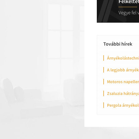
Felkelte
Vegye fel 
További hírek
Árnyékolástechni
A legjobb árnyék
Motoros napellen
Zsaluzia hátrány
Pergola árnyékol