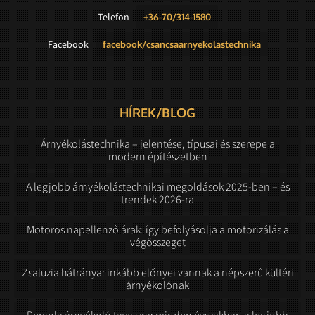
Telefon
+36-70/314-1580
Facebook
facebook/csancsaarnyekolastechnika
HÍREK/BLOG
Árnyékolástechnika – jelentése, típusai és szerepe a
modern építészetben
A legjobb árnyékolástechnikai megoldások 2025-ben – és
trendek 2026-ra
Motoros napellenző árak: így befolyásolja a motorizálás a
végösszeget
Zsaluzia hátránya: inkább előnyei vannak a népszerű kültéri
árnyékolónak
Pergola árnyékoló tavaszra: minden évszakban a legjobb