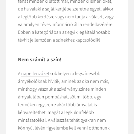
tehát mindenki látott már, mindenki ismeri őket,
de ha valaki a saját kertjébe szeretne egyet, akkor
a legtöbb kérdésre vagy nem tudja a választ, vagy
valamilyen téves információ áll a rendelkezésére.
Ebben a kategóriában az egyik legáltalánosabb
tévhit jellemzően a színekhez kapcsolódik!
Nem számít a szín!
A
napellenzőket
sok helyen a legszínesebb
árnyékolóknak hívják, aminek az oka nem más,
minthogy vásznuk a szivárvány szinte minden
árnyalatában pompázhat, sőt mi több, egy
terméken egyszerre akár több árnyalat is
képviseltetheti magát a legkülönfélébb
mintázatokkal. A választás tehát gyakran nem
könnyű, lévén figyelembe kell venni otthonunk