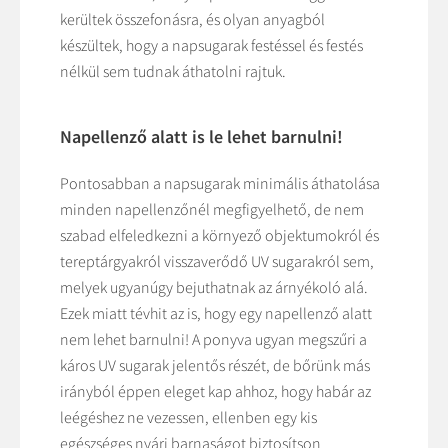
kerültek összefonásra, és olyan anyagból
készültek, hogy a napsugarak festéssel és festés
nélkül sem tudnak áthatolni rajtuk.
Napellenző alatt is le lehet barnulni!
Pontosabban a napsugarak minimális áthatolása
minden napellenzőnél megfigyelhető, de nem
szabad elfeledkezni a környező objektumokról és
tereptárgyakról visszaverődő UV sugarakról sem,
melyek ugyanúgy bejuthatnak az árnyékoló alá.
Ezek miatt tévhit az is, hogy egy napellenző alatt
nem lehet barnulni! A ponyva ugyan megszűri a
káros UV sugarak jelentős részét, de bőrünk más
irányból éppen eleget kap ahhoz, hogy habár az
leégéshez ne vezessen, ellenben egy kis
egészséges nyári barnaságot biztosítson