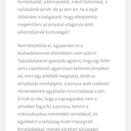
homlokzatát, a környezetet, a kerti bútorokat, a
nyílászárók színét, de az sem árt, ha a saját
ízlésünkre is hallgatunk. Hogy elfelejtettük
megemlíteni az árnyalat világos és sötét
jellemzőjének fontosságát?
Nem felejtettük el, egyszerűen ez a
közhiedelemmel ellentétben nem számít!
Tapasztalataink igazolják ugyanis, hogy egy fehér
színű napellenző ugyanolyan kellemes árnyékot
ad, mint egy sötétkék megoldás, tehát az
árnyékolás minőségére, a ponyva alatt uralkodó
hőmérsékletre egyáltalán nincs hatással a szín.
Ennek az oka, hogy a napsugarakat nem a
színekkel fogja fel a ponyva, hanem a
mikroszkopikus méretekkel rendelkező, és
egyébként a tartósság miatt impregnált
fonalszálakkal, melyek páratlan sűrűséggel