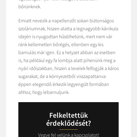
bőrünknek.
Emiatt nevezik a napellenzőt sokan biztonságos
szoláriumnak, hiszen alatta a legnagyobb kánikula
idején is nyugodtan hűsölhetünk, mert nem vár
ránk kellemetlen bőrégés, ellenben egy kis
barnulás már igen. Ez a helyzet abban az esetben
is, ha például egy fa lombja alatt pihenünk meg a
nyári időszakban, hiszen a levelek felfogják a káros
sugarakat, de a környezetből visszapattanva
éppen elegendő érkezik legyengült formában
ahhoz, hogy lebarnuljunk.
Felkeltettük
érdeklődését?
Vegye fel velünk a kapcsolatot!