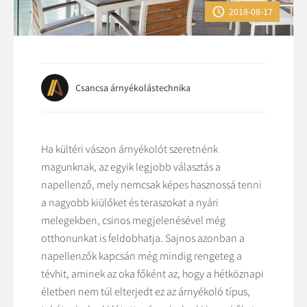

2018-08-17
Csancsa árnyékolástechnika
Ha kültéri vászon árnyékolót szeretnénk
magunknak, az egyik legjobb választás a
napellenző, mely nemcsak képes hasznossá tenni
a nagyobb kiülőket és teraszokat a nyári
melegekben, csinos megjelenésével még
otthonunkat is feldobhatja. Sajnos azonban a
napellenzők kapcsán még mindig rengeteg a
tévhit, aminek az oka főként az, hogy a hétköznapi
életben nem túl elterjedt ez az árnyékoló típus,