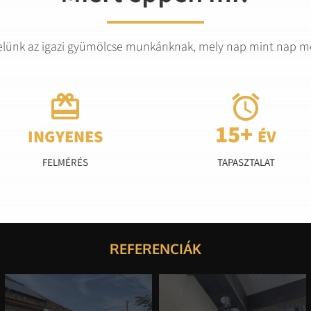
elünk az igazi gyümölcse munkánknak, mely nap mint nap mot


FELMÉRÉS
TAPASZTALAT
REFERENCIÁK