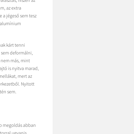
álasztás, hiszen az
m, az extra
e a jégeső sem tesz
z alumínium
ak kárt tenni
, sem deformálni,
ig nem más, mint
jtó is nyitva marad,
mellákat, mert az
erkezetből. Nyitott
etén sem.
jobb megoldás abban
torral ugyanis