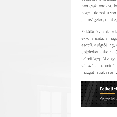
nemcsak rendkívül ké
hogy automatikusan r
jelenségekre, mint eg
Ez különösen akkor 
ekkor a zsaluzia mag
esőtől, a jégtől vagy
ablakokat, akkor való
számítógépről vagy o
változásaira, aminél
mozgathatjuk az árny
Felkelte
Vegye fel 