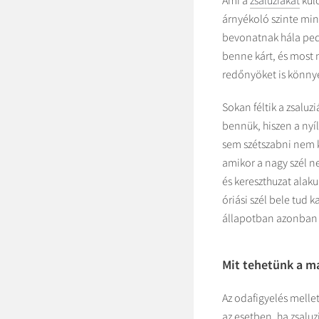
Ami a
zsaluziákat
külö
árnyékoló szinte min
bevonatnak hála pedi
benne kárt, és most
redőnyöket is könn
Sokan féltik a zsalu
bennük, hiszen a nyí
sem szétszabni nem k
amikor a nagy szél n
és kereszthuzat alaku
óriási szél bele tud 
állapotban azonban e
Mit tehetünk a m
Az odafigyelés melle
az esetben, ha zsalu