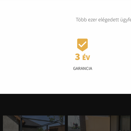
Több ezer elégedett ügyf

GARANCIA