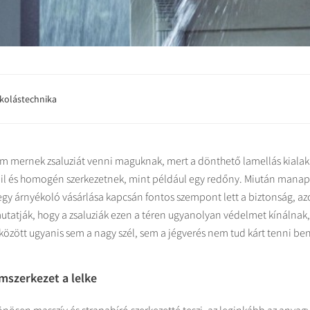
kolástechnika
 mernek zsaluziát venni maguknak, mert a dönthető lamellás kialakí
bil és homogén szerkezetnek, mint például egy redőny. Miután mana
gy árnyékoló vásárlása kapcsán fontos szempont lett a biztonság, a
mutatják, hogy a zsaluziák ezen a téren ugyanolyan védelmet kínálnak
között ugyanis sem a nagy szél, sem a jégverés nem tud kárt tenni be
mszerkezet a lelke