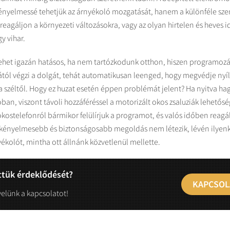
nyelmessé tehetjük az árnyékoló mozgatását, hanem a különféle szen
eagáljon a környezeti változásokra, vagy az olyan hirtelen és heves i
y vihar.
lehet igazán hatásos, ha nem tartózkodunk otthon, hiszen programoz
ától végzi a dolgát, tehát automatikusan leenged, hogy megvédje nyíl
 a széltől. Hogy ez huzat esetén éppen problémát jelent? Ha nyitva ha
ban, viszont távoli hozzáféréssel a motorizált okos zsaluziák lehetős
kostelefonról bármikor felülírjuk a programot, és valós időben reagál
 kényelmesebb és biztonságosabb megoldás nem létezik, lévén ilyenk
ékolót, mintha ott állnánk közvetlenül mellette.
ttük érdeklődését?
KAPCSOL
velünk a kapcsolatot!