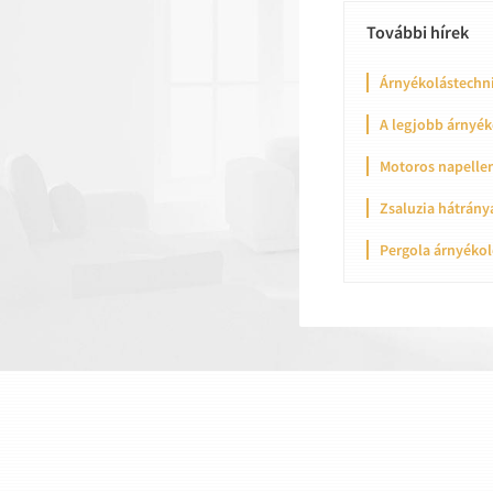
További hírek
Árnyékolástechni
A legjobb árnyék
Motoros napellen
Zsaluzia hátrány
Pergola árnyékol