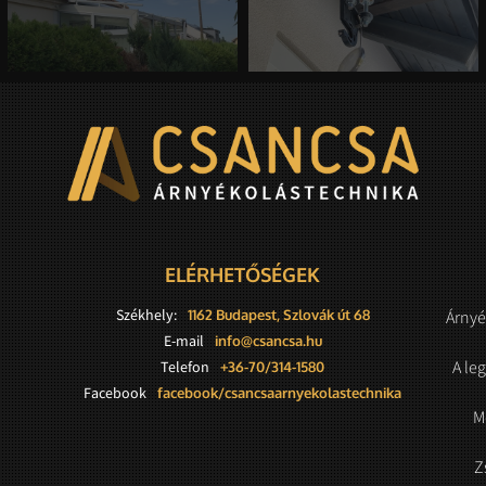
ELÉRHETŐSÉGEK
Székhely:
1162 Budapest, Szlovák út 68
Árnyé
E-mail
info@csancsa.hu
A le
Telefon
+36-70/314-1580
Facebook
facebook/csancsaarnyekolastechnika
M
Z