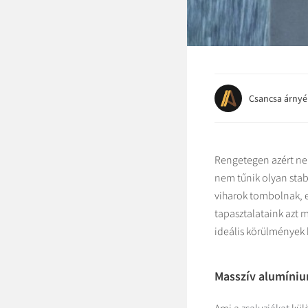
Csancsa árnyé
Rengetegen azért nem
nem tűnik olyan sta
viharok tombolnak, e
tapasztalataink azt 
ideális körülmények 
Masszív alumíniu