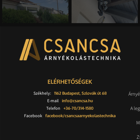
ELÉRHETŐSÉGEK
Székhely:
1162 Budapest, Szlovák út 68
Árnyé
E-mail
info@csancsa.hu
A le
Telefon
+36-70/314-1580
Facebook
facebook/csancsaarnyekolastechnika
M
Z