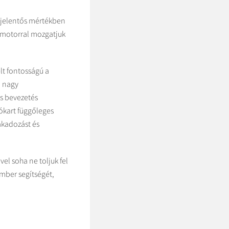
 jelentős mértékben
omotorral mozgatjuk
t fontosságú a
i nagy
s bevezetés
ókart függőleges
akadozást és
el soha ne toljuk fel
mber segítségét,