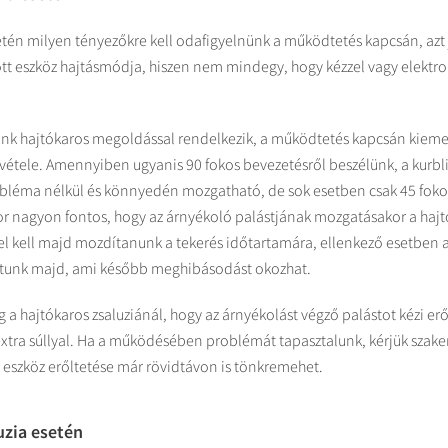
tén milyen tényezőkre kell odafigyelnünk a működtetés kapcsán, azt
tt eszköz hajtásmódja, hiszen nem mindegy, hogy kézzel vagy elektr
nk hajtókaros megoldással rendelkezik, a működtetés kapcsán kiemel
vétele. Amennyiben ugyanis 90 fokos bevezetésről beszélünk, a kurbl
bléma nélkül és könnyedén mozgatható, de sok esetben csak 45 foko
or nagyon fontos, hogy az árnyékoló palástjának mozgatásakor a hajt
t el kell majd mozdítanunk a tekerés időtartamára, ellenkező esetben 
hatunk majd, ami később meghibásodást okozhat.
a hajtókaros zsaluziánál, hogy az árnyékolást végző palástot kézi erőv
extra súllyal. Ha a működésében problémát tapasztalunk, kérjük szake
 eszköz erőltetése már rövidtávon is tönkremehet.
uzia esetén