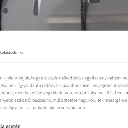
kolástechnika
 kijelenthetjük, hogy a zsaluzia működtetése egy fikarcnyival sem n
ékolóé – így például a redőnyé –, azonban mivel lényegesen több beál
tetében, ezért használata egy kicsit összetettebb folyamat. Részben e
kenyebb eszközről beszélünk, működtetése nagy körültekintést igény
ll odafigyelni, azt az alábbiakban vesszük sorra.
ia esetén