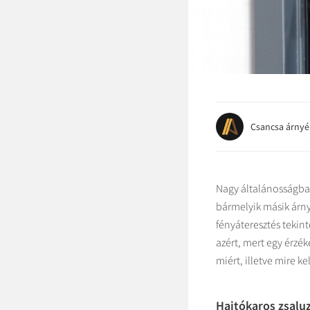
Csancsa árnyé
Nagy általánosságban
bármelyik másik árny
fényáteresztés tekin
azért, mert egy érzé
miért, illetve mire ke
Hajtókaros zsaluz