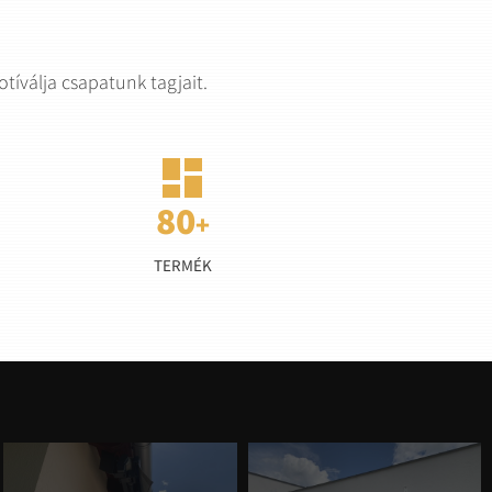
íválja csapatunk tagjait.

TERMÉK