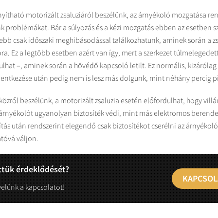
ányítható motorizált zsaluziáról beszélünk, az árnyékoló mozgatása ren
nk problémákat. Bár a súlyozás és a kézi mozgatás ebben az esetben s
ljebb csak időszaki meghibásodással találkozhatunk, aminek során a z
óra. Ez a legtöbb esetben azért van így, mert a szerkezet túlmelegedet
lhat –, aminek során a hővédő kapcsoló letilt. Ez normális, kizárólag 
entkezése után pedig nem is lesz más dolgunk, mint néhány percig pih
özről beszélünk, a motorizált zsaluzia esetén előfordulhat, hogy vill
z árnyékolót ugyanolyan biztosíték védi, mint más elektromos berendez
tás után rendszerint elegendő csak biztosítékot cserélni az árnyékol
atóvá váljon.
ttük érdeklődését?
KAPCSOL
velünk a kapcsolatot!