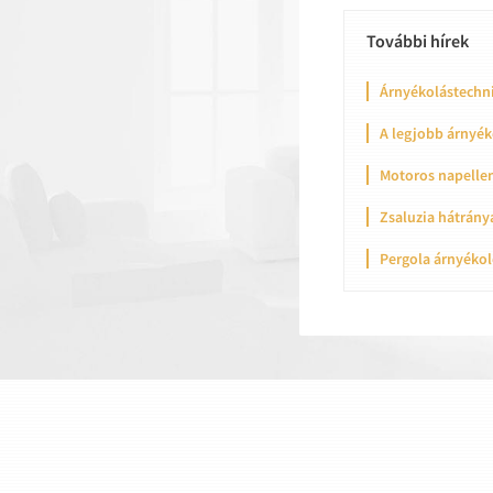
További hírek
Árnyékolástechni
A legjobb árnyék
Motoros napellen
Zsaluzia hátrány
Pergola árnyékol