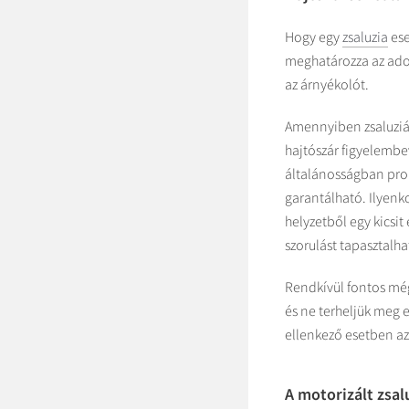
Hogy egy
zsaluzia
ese
meghatározza az ado
az árnyékolót.
Amennyiben zsaluziá
hajtószár figyelembe
általánosságban pro
garantálható. Ilyenk
helyzetből egy kicsi
szorulást tapasztal
Rendkívül fontos még 
és ne terheljük meg 
ellenkező esetben az
A motorizált zsal