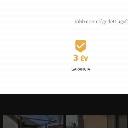
Több ezer elégedett ügyf

GARANCIA