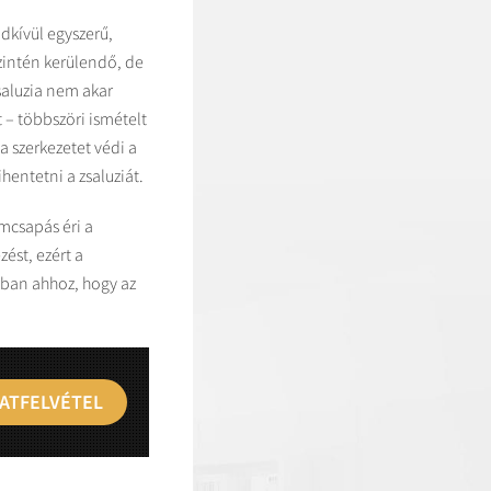
dkívül egyszerű,
zintén kerülendő, de
saluzia nem akar
t – többszöri ismételt
a szerkezetet védi a
entetni a zsaluziát.
ámcsapás éri a
ést, ezért a
óban ahhoz, hogy az
ATFELVÉTEL