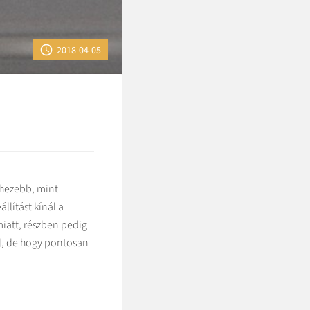

2018-04-05
ehezebb, mint
lítást kínál a
miatt, részben pedig
el, de hogy pontosan