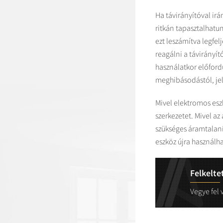
Ha távirányítóval ir
ritkán tapasztalhatu
ezt leszámítva legfe
reagálni a távirányít
használatkor előfordu
meghibásodástól, jel
Mivel elektromos eszk
szerkezetet. Mivel a
szükséges áramtalaní
eszköz újra használh
Felkelte
Vegye fel 