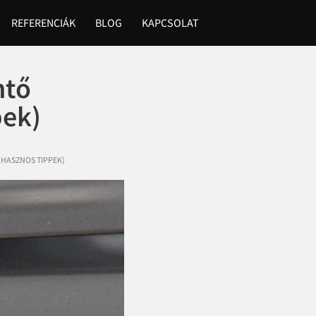
REFERENCIÁK
BLOG
KAPCSOLAT
ntő
pek)
(HASZNOS TIPPEK)