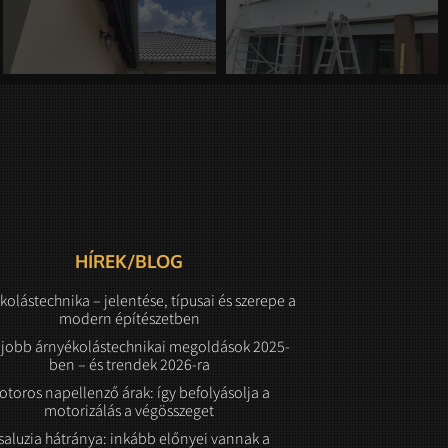
HÍREK/BLOG
kolástechnika – jelentése, típusai és szerepe a
modern építészetben
gjobb árnyékolástechnikai megoldások 2025-
ben – és trendek 2026-ra
otoros napellenző árak: így befolyásolja a
motorizálás a végösszeget
saluzia hátránya: inkább előnyei vannak a