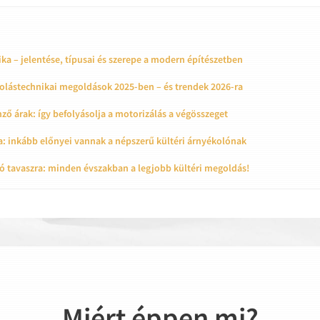
ka – jelentése, típusai és szerepe a modern építészetben
olástechnikai megoldások 2025-ben – és trendek 2026-ra
ző árak: így befolyásolja a motorizálás a végösszeget
a: inkább előnyei vannak a népszerű kültéri árnyékolónak
ó tavaszra: minden évszakban a legjobb kültéri megoldás!
Miért éppen mi?