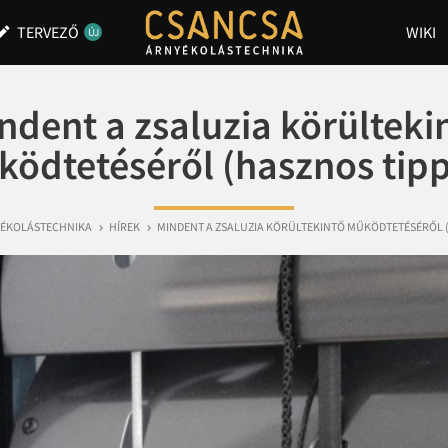
TERVEZŐ
WIKI
dit
ÚJ
ndent a zsaluzia körülteki
ödtetéséről (hasznos tip
YÉKOLÁSTECHNIKA
HÍREK
MINDENT A ZSALUZIA KÖRÜLTEKINTŐ MŰKÖDTETÉSÉRŐL 

