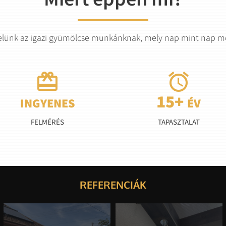
elünk az igazi gyümölcse munkánknak, mely nap mint nap mot


FELMÉRÉS
TAPASZTALAT
REFERENCIÁK