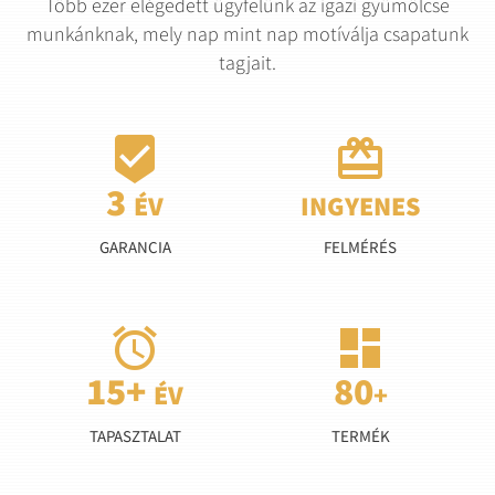
Több ezer elégedett ügyfelünk az igazi gyümölcse
munkánknak, mely nap mint nap motíválja csapatunk
tagjait.


GARANCIA
FELMÉRÉS


TAPASZTALAT
TERMÉK