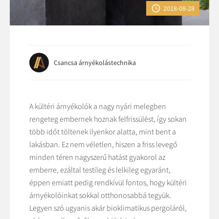

2018-08-28
Csancsa árnyékolástechnika
A kültéri árnyékolók a nagy nyári melegben
rengeteg embernek hoznak felfrissülést, így sokan
több időt töltenek ilyenkor alatta, mint bent a
lakásban. Ez nem véletlen, hiszen a friss levegő
minden téren nagyszerű hatást gyakorol az
emberre, ezáltal testileg és lelkileg egyaránt,
éppen emiatt pedig rendkívül fontos, hogy kültéri
árnyékolóinkat sokkal otthonosabbá tegyük.
Legyen szó ugyanis akár bioklimatikus pergoláról,