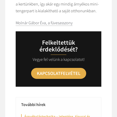
a kertünkben, így akár egy mindig árnyékos mini-
tengerpart is kialakítható a saját otthonunkban.
Molnár Gábor Éva, a füvesasszony
Felkeltettük
érdeklődését?
Vegye fel velünk a kapcsolatot!
KAPCSOLATFELVÉTEL
További hírek
Árnyékolástechnika – jelentése, típusai és