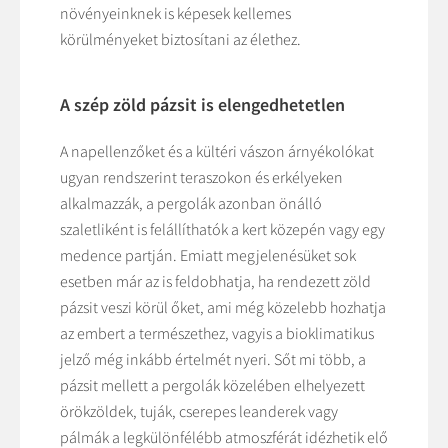
növényeinknek is képesek kellemes
körülményeket biztosítani az élethez.
A szép zöld pázsit is elengedhetetlen
A napellenzőket és a kültéri vászon árnyékolókat
ugyan rendszerint teraszokon és erkélyeken
alkalmazzák, a pergolák azonban önálló
szaletliként is felállíthatók a kert közepén vagy egy
medence partján. Emiatt megjelenésüket sok
esetben már az is feldobhatja, ha rendezett zöld
pázsit veszi körül őket, ami még közelebb hozhatja
az embert a természethez, vagyis a bioklimatikus
jelző még inkább értelmét nyeri. Sőt mi több, a
pázsit mellett a pergolák közelében elhelyezett
örökzöldek, tuják, cserepes leanderek vagy
pálmák a legkülönfélébb atmoszférát idézhetik elő