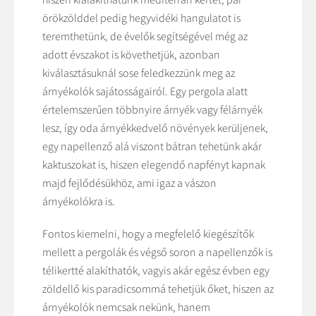
örökzölddel pedig hegyvidéki hangulatot is
teremthetünk, de évelők segítségével még az
adott évszakot is követhetjük, azonban
kiválasztásuknál sose feledkezzünk meg az
árnyékolók sajátosságairól. Egy pergola alatt
értelemszerűen többnyire árnyék vagy félárnyék
lesz, így oda árnyékkedvelő növények kerüljenek,
egy napellenző alá viszont bátran tehetünk akár
kaktuszokat is, hiszen elegendő napfényt kapnak
majd fejlődésükhöz, ami igaz a vászon
árnyékolókra is.
Fontos kiemelni, hogy a megfelelő kiegészítők
mellett a pergolák és végső soron a napellenzők is
télikertté alakíthatók, vagyis akár egész évben egy
zöldellő kis paradicsommá tehetjük őket, hiszen az
árnyékolók nemcsak nekünk, hanem