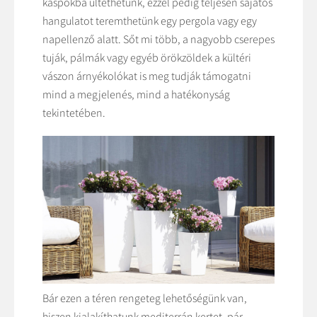
kaspókba ültethetünk, ezzel pedig teljesen sajátos
hangulatot teremthetünk egy pergola vagy egy
napellenző alatt. Sőt mi több, a nagyobb cserepes
tuják, pálmák vagy egyéb örökzöldek a kültéri
vászon árnyékolókat is meg tudják támogatni
mind a megjelenés, mind a hatékonyság
tekintetében.
Bár ezen a téren rengeteg lehetőségünk van,
hiszen kialakíthatunk mediterrán kertet, pár