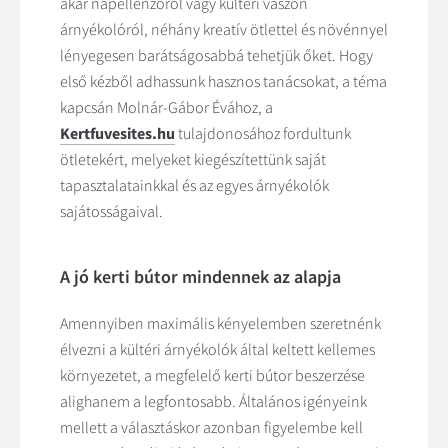
akár napellenzőről vagy kültéri vászon
árnyékolóról, néhány kreatív ötlettel és növénnyel
lényegesen barátságosabbá tehetjük őket. Hogy
első kézből adhassunk hasznos tanácsokat, a téma
kapcsán Molnár-Gábor Évához, a
Kertfuvesites.hu
tulajdonosához fordultunk
ötletekért, melyeket kiegészítettünk saját
tapasztalatainkkal és az egyes árnyékolók
sajátosságaival.
A jó kerti bútor mindennek az alapja
Amennyiben maximális kényelemben szeretnénk
élvezni a kültéri árnyékolók által keltett kellemes
környezetet, a megfelelő kerti bútor beszerzése
alighanem a legfontosabb. Általános igényeink
mellett a választáskor azonban figyelembe kell