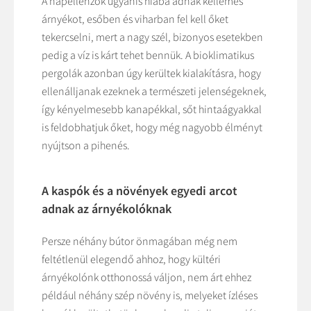
A napellenzők ugyanis hiába adnak kellemes
árnyékot, esőben és viharban fel kell őket
tekercselni, mert a nagy szél, bizonyos esetekben
pedig a víz is kárt tehet bennük. A bioklimatikus
pergolák azonban úgy kerültek kialakításra, hogy
ellenálljanak ezeknek a természeti jelenségeknek,
így kényelmesebb kanapékkal, sőt hintaágyakkal
is feldobhatjuk őket, hogy még nagyobb élményt
nyújtson a pihenés.
A kaspók és a növények egyedi arcot
adnak az árnyékolóknak
Persze néhány bútor önmagában még nem
feltétlenül elegendő ahhoz, hogy kültéri
árnyékolónk otthonossá váljon, nem árt ehhez
például néhány szép növény is, melyeket ízléses