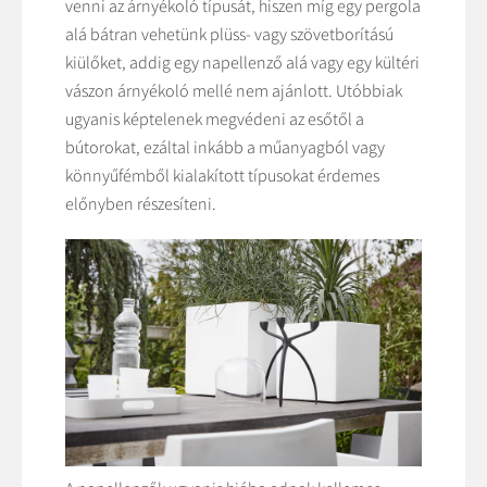
venni az árnyékoló típusát, hiszen míg egy pergola
alá bátran vehetünk plüss- vagy szövetborítású
kiülőket, addig egy napellenző alá vagy egy kültéri
vászon árnyékoló mellé nem ajánlott. Utóbbiak
ugyanis képtelenek megvédeni az esőtől a
bútorokat, ezáltal inkább a műanyagból vagy
könnyűfémből kialakított típusokat érdemes
előnyben részesíteni.