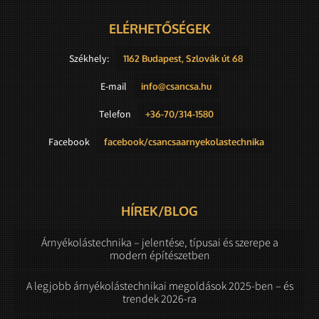
ELÉRHETŐSÉGEK
Székhely:
1162 Budapest, Szlovák út 68
E-mail
info@csancsa.hu
Telefon
+36-70/314-1580
Facebook
facebook/csancsaarnyekolastechnika
HÍREK/BLOG
Árnyékolástechnika – jelentése, típusai és szerepe a
modern építészetben
A legjobb árnyékolástechnikai megoldások 2025-ben – és
trendek 2026-ra