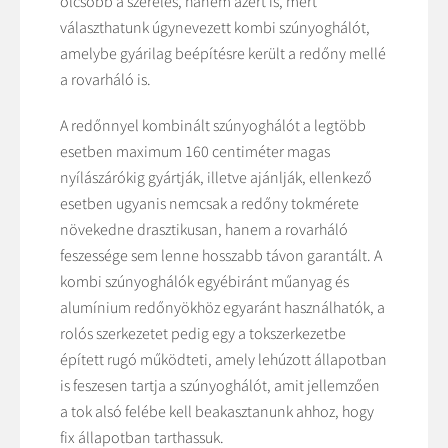
olcsóbb a szerelés, hanem azért is, mert
választhatunk úgynevezett kombi szúnyoghálót,
amelybe gyárilag beépítésre került a redőny mellé
a rovarháló is.
A redőnnyel kombinált szúnyoghálót a legtöbb
esetben maximum 160 centiméter magas
nyílászárókig gyártják, illetve ajánlják, ellenkező
esetben ugyanis nemcsak a redőny tokmérete
növekedne drasztikusan, hanem a rovarháló
feszessége sem lenne hosszabb távon garantált. A
kombi szúnyoghálók egyébiránt műanyag és
alumínium redőnyökhöz egyaránt használhatók, a
rolós szerkezetet pedig egy a tokszerkezetbe
épített rugó működteti, amely lehúzott állapotban
is feszesen tartja a szúnyoghálót, amit jellemzően
a tok alsó felébe kell beakasztanunk ahhoz, hogy
fix állapotban tarthassuk.