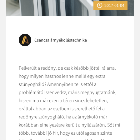

2017-01-04
Csancsa árnyékolástechnika
Felkerült a redőny, de csak később jöttél rá arra,
hogy milyen hasznos lenne mellé egy extra
szúnyogháló? Amennyiben te is ettől a
problémától szenvedsz, máris megnyugtatnánk,
hiszen ma már ezen a téren sincs lehetetlen,
ezáltal abban az esetben is szerelhető fel a
redőnyre szúnyogháló, ha az árnyékoló már
korábban elhelyezésre került a nyílászárón. Sőt mi
több, további jó hír, hogy ez utólagosan szinte