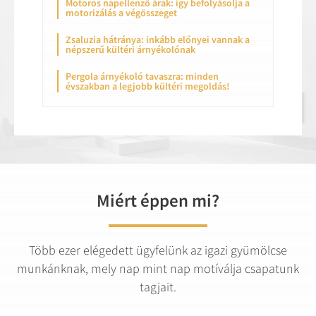
Motoros napellenző árak: így befolyásolja a
motorizálás a végösszeget
Zsaluzia hátránya: inkább előnyei vannak a
népszerű kültéri árnyékolónak
Pergola árnyékoló tavaszra: minden
évszakban a legjobb kültéri megoldás!
Miért éppen mi?
Több ezer elégedett ügyfelünk az igazi gyümölcse
munkánknak, mely nap mint nap motíválja csapatunk
tagjait.