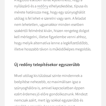
nyílászáró és a
redőny
elhelyezkedése, típusa és
mérete határozza meg, hogy egy szúnyoghálót
utólag is fel lehet-e szerelni vagy sem. A feladat
nem lehetetlen, ugyanakkor minden esetben
szakértői felmérést kíván, hiszen rengeteg dolgot
kell mérlegelni, illetve figyelembe venni ahhoz,
hogy melyik alternatíva lenne a legkifizetődőbb,
illetve hosszabb távon is működőképes megoldás.
Új redőny telepítésekor egyszerűbb
Mivel utólag kis túlzással szinte mindennek a
beépítése nehezebb, ez maximálisan igaz a
szúnyoghálóra is, amivel kapcsolatban éppen
ezért érdemes jó előre gondolkoznunk. Mindezt
nemcsak azért, mert így sokkal egyszerűbb és