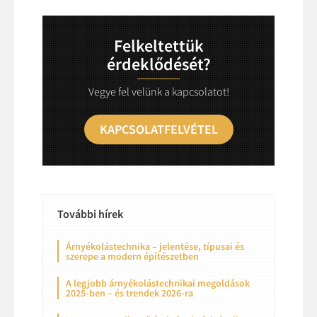
Felkeltettük
érdeklődését?
Vegye fel velünk a kapcsolatot!
KAPCSOLATFELVÉTEL
További hírek
Árnyékolástechnika – jelentése, típusai és
szerepe a modern építészetben
A legjobb árnyékolástechnikai megoldások
2025-ben – és trendek 2026-ra