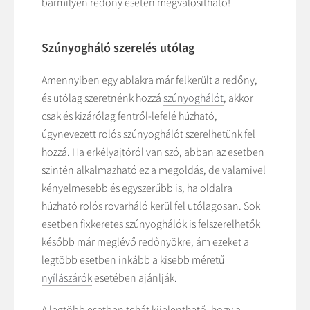
bármilyen redőny esetén megvalósítható!
Szúnyogháló szerelés utólag
Amennyiben egy ablakra már felkerült a redőny,
és utólag szeretnénk hozzá
szúnyoghálót
, akkor
csak és kizárólag fentről-lefelé húzható,
úgynevezett rolós szúnyoghálót szerelhetünk fel
hozzá. Ha erkélyajtóról van szó, abban az esetben
szintén alkalmazható ez a megoldás, de valamivel
kényelmesebb és egyszerűbb is, ha oldalra
húzható rolós rovarháló kerül fel utólagosan. Sok
esetben fixkeretes szúnyoghálók is felszerelhetők
később már meglévő redőnyökre, ám ezeket a
legtöbb esetben inkább a kisebb méretű
nyílászárók
esetében ajánlják.
A legtöbb esetben tehát kijelenthető, hogy a