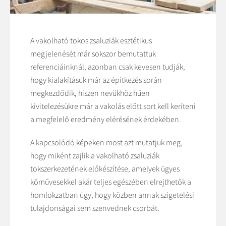
A vakolható tokos zsaluziák esztétikus
megjelenését már sokszor bemutattuk
referenciáinknál, azonban csak kevesen tudják,
hogy kialakításuk már az építkezés során
megkezdődik, hiszen nevükhöz hűen
kivitelezésükre már a vakolás előtt sort kell keríteni
a megfelelő eredmény elérésének érdekében.
A kapcsolódó képeken most azt mutatjuk meg,
hogy miként zajlik a vakolható zsaluziák
tokszerkezetének előkészítése, amelyek ügyes
kőművesekkel akár teljes egészében elrejthetők a
homlokzatban úgy, hogy közben annak szigetelési
tulajdonságai sem szenvednek csorbát.