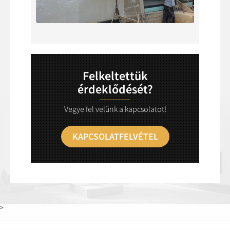
Felkeltettük
érdeklődését?
Vegye fel velünk a kapcsolatot!
KAPCSOLATFELVÉTEL
>