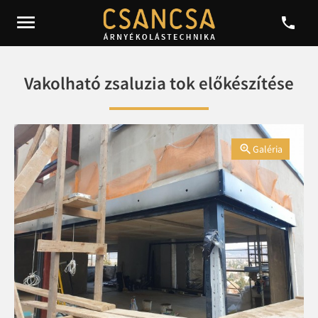


Vakolható zsaluzia tok előkészítése

Galéria