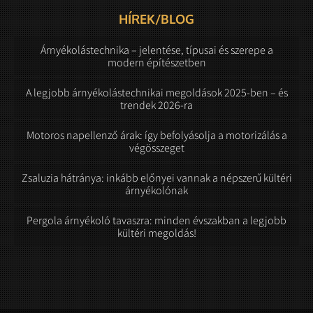
HÍREK/BLOG
Árnyékolástechnika – jelentése, típusai és szerepe a
modern építészetben
A legjobb árnyékolástechnikai megoldások 2025-ben – és
trendek 2026-ra
Motoros napellenző árak: így befolyásolja a motorizálás a
végösszeget
Zsaluzia hátránya: inkább előnyei vannak a népszerű kültéri
árnyékolónak
Pergola árnyékoló tavaszra: minden évszakban a legjobb
kültéri megoldás!