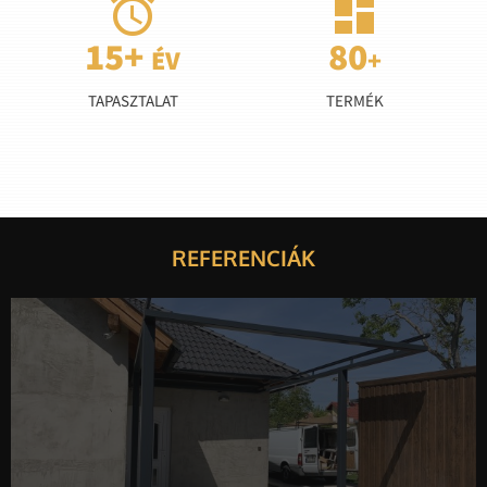


TAPASZTALAT
TERMÉK
REFERENCIÁK