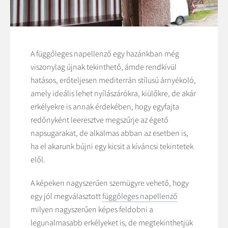
A függőleges napellenző egy hazánkban még
viszonylag újnak tekinthető, ámde rendkívül
hatásos, erőteljesen mediterrán stílusú árnyékoló,
amely ideális lehet nyílászárókra, kiülőkre, de akár
erkélyekre is annak érdekében, hogy egyfajta
redőnyként leeresztve megszűrje az égető
napsugarakat, de alkalmas abban az esetben is,
ha el akarunk bújni egy kicsit a kíváncsi tekintetek
elől.
A képeken nagyszerűen szemügyre vehető, hogy
egy jól megválasztott
függőleges napellenző
milyen nagyszerűen képes feldobni a
legunalmasabb erkélyeket is, de megtekinthetjük