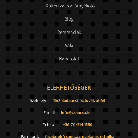
- Kültéri vászon árnyékoló
Blog
Referenciák
Wiki
Kapcsolat
ELÉRHETŐSÉGEK
Székhely:
1162 Budapest, Szlovák út 68
E-mail
info@csancsa.hu
Telefon
+36-70/314-1580
Facebook
facebook/csancsaarnyekolastechnika