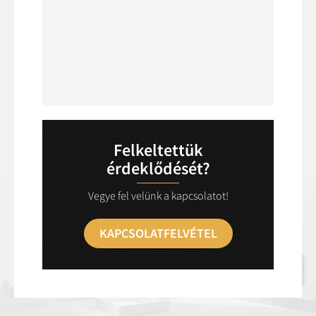
Felkeltettük
érdeklődését?
Vegye fel velünk a kapcsolatot!
KAPCSOLATFELVÉTEL