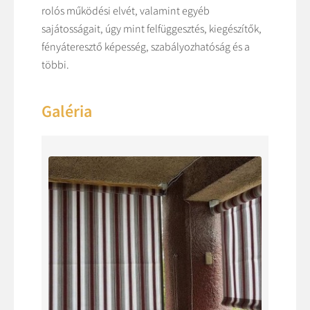
rolós működési elvét, valamint egyéb
sajátosságait, úgy mint felfüggesztés, kiegészítők,
fényáteresztő képesség, szabályozhatóság és a
többi.
Galéria