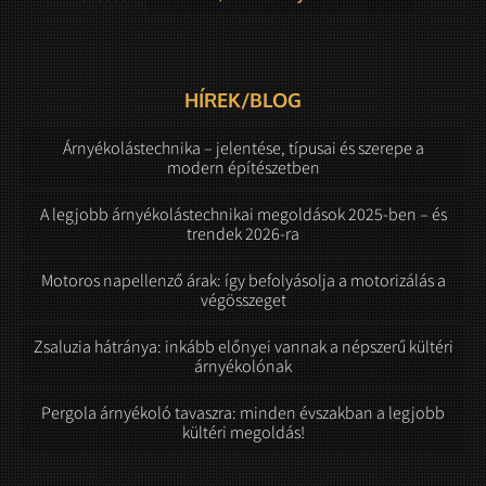
HÍREK/BLOG
Árnyékolástechnika – jelentése, típusai és szerepe a
modern építészetben
A legjobb árnyékolástechnikai megoldások 2025-ben – és
trendek 2026-ra
Motoros napellenző árak: így befolyásolja a motorizálás a
végösszeget
Zsaluzia hátránya: inkább előnyei vannak a népszerű kültéri
árnyékolónak
Pergola árnyékoló tavaszra: minden évszakban a legjobb
kültéri megoldás!