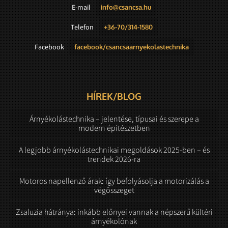
E-mail
info@csancsa.hu
Telefon
+36-70/314-1580
Facebook
facebook/csancsaarnyekolastechnika
HÍREK/BLOG
Árnyékolástechnika – jelentése, típusai és szerepe a
modern építészetben
A legjobb árnyékolástechnikai megoldások 2025-ben – és
trendek 2026-ra
Motoros napellenző árak: így befolyásolja a motorizálás a
végösszeget
Zsaluzia hátránya: inkább előnyei vannak a népszerű kültéri
árnyékolónak