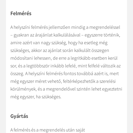
Felmérés
A helyszíni felmérés jellemzően mindig a megrendeléssel
– gyakran az árajánlat kalkulálásával – egyszerre történik,
amire azért van nagy szükség, hogy ha esetleg még
szükséges, akkor az ajánlat során kalkulált összegen
módosítani lehessen, de erre a legritkább esetben kerül
sor, és a legtöbbször inkább lefelé, mint felfelé változik az
összeg. A helyszíni felmérés fontos továbbá azért is, mert
még egyszer méret vehető, feltérképezhetők a szerelési
körülmények, és a megrendelővel szintén lehet egyeztetni
még egyszer, ha szükséges.
Gyártás
A felmérés és a megrendelés után saját