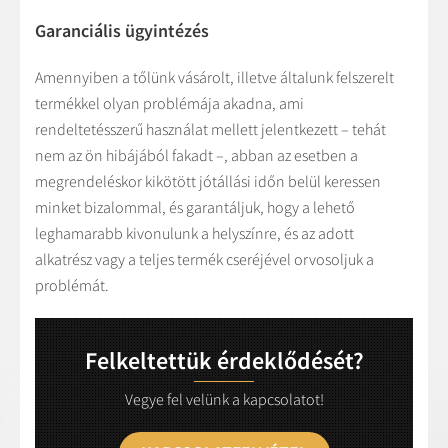
Garanciális ügyintézés
Amennyiben a tőlünk vásárolt, illetve általunk felszerelt
termékkel olyan problémája akadna, ami
rendeltetésszerű használat mellett jelentkezett – tehát
nem az ön hibájából fakadt –, abban az esetben a
megrendeléskor kikötött jótállási időn belül keressen
minket bizalommal, és garantáljuk, hogy a lehető
leghamarabb kivonulunk a helyszínre, és az adott
alkatrész vagy a teljes termék cseréjével orvosoljuk a
problémát.
Felkeltettük érdeklődését?
Vegye fel velünk a kapcsolatot!