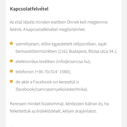
Kapcsolatfelvétel
Az első lépést minden esetben Önnek kell megtennie
felénk. A kapcsolatfelvétel megtörténhet:
személyesen, előre egyeztetett időpontban, saját
bemutatótermünkben (1161 Budapest, Rózsa utca 34.);
elektronikus levélben (
info@csancsa.hu
);
telefonon (+36-70/314- 1580);
de akár a Facebook-on keresztül is
(
facebook/csancsaarnyekolastechnika
).
Keressen minket bizalommal, kérdezzen bátran és, ha
felkeltettük az érdeklődését, kérjen árajánlatot.