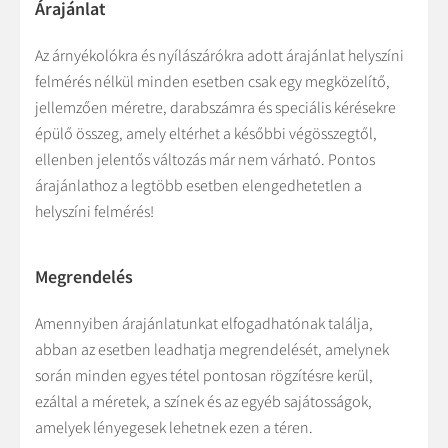
Árajánlat
Az árnyékolókra és nyílászárókra adott árajánlat helyszíni
felmérés nélkül minden esetben csak egy megközelítő,
jellemzően méretre, darabszámra és speciális kérésekre
épülő összeg, amely eltérhet a későbbi végösszegtől,
ellenben jelentős változás már nem várható. Pontos
árajánlathoz a legtöbb esetben elengedhetetlen a
helyszíni felmérés!
Megrendelés
Amennyiben árajánlatunkat elfogadhatónak találja,
abban az esetben leadhatja megrendelését, amelynek
során minden egyes tétel pontosan rögzítésre kerül,
ezáltal a méretek, a színek és az egyéb sajátosságok,
amelyek lényegesek lehetnek ezen a téren.