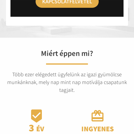
KAPCSOLATFELVÉTEL
Miért éppen mi?
Több ezer elégedett ügyfelünk az igazi gyümölcse
munkánknak, mely nap mint nap motíválja csapatunk
tagjait.

