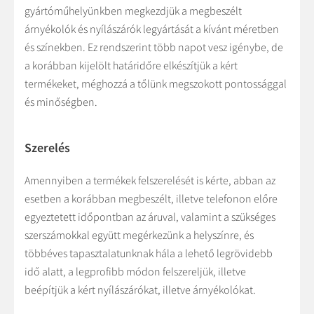
gyártóműhelyünkben megkezdjük a megbeszélt
árnyékolók és nyílászárók legyártását a kívánt méretben
és színekben. Ez rendszerint több napot vesz igénybe, de
a korábban kijelölt határidőre elkészítjük a kért
termékeket, méghozzá a tőlünk megszokott pontossággal
és minőségben.
Szerelés
Amennyiben a termékek felszerelését is kérte, abban az
esetben a korábban megbeszélt, illetve telefonon előre
egyeztetett időpontban az áruval, valamint a szükséges
szerszámokkal együtt megérkezünk a helyszínre, és
többéves tapasztalatunknak hála a lehető legrövidebb
idő alatt, a legprofibb módon felszereljük, illetve
beépítjük a kért nyílászárókat, illetve árnyékolókat.