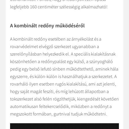
legfeljebb 160 centiméter szélességig alkalmazható!
A kombinált redőny működéséről
A kombinált redőny esetében az árnyékolást és a
rovarvédelmet elvégző szerkezet ugyanabban a
szerelőnyílásban helyezkedik el. A speciális kialakításnak
köszönhetően a redőnypalást egy külső, a szúnyogháló
pedig egy belső lefutó sínben működtethető, aminek hála
egyszerre, és külön-külön is használhatjuk a szerkezetet. A
rovarháló ilyen esetben rugós kialakítású, ami azt jelenti,
hogy saját magát feszíti, és míg lehúzott állapotban a
tokszerkezet alsó felén rögzíthetjük, kiengedését követően
automatikusan feltekercselődik, miközben a redőnyt a
megszokott formában, gurtnival tudjuk működtetni.