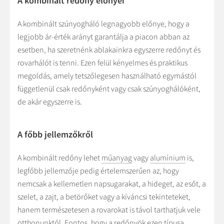
A kombinált redőny előnyei
A kombinált szúnyogháló legnagyobb előnye, hogy a
legjobb ár-érték arányt garantálja a piacon abban az
esetben, ha szeretnénk ablakainkra egyszerre redőnyt és
rovarhálót is tenni. Ezen felül kényelmes és praktikus
megoldás, amely tetszőlegesen használható egymástól
függetlenül csak redőnyként vagy csak szúnyoghálóként,
de akár egyszerre is.
A főbb jellemzőkről
A kombinált redőny lehet
műanyag
vagy
alumínium
is,
legfőbb jellemzője pedig értelemszerűen az, hogy
nemcsak a kellemetlen napsugarakat, a hideget, az esőt, a
szelet, a zajt, a betörőket vagy a kíváncsi tekinteteket,
hanem természetesen a rovarokat is távol tarthatjuk vele
otthonunktól. Fontos, hogy a redőnyök ezen típusa