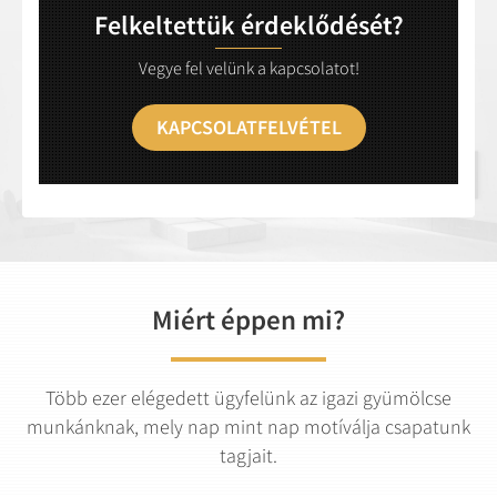
Felkeltettük érdeklődését?
Vegye fel velünk a kapcsolatot!
KAPCSOLATFELVÉTEL
Miért éppen mi?
Több ezer elégedett ügyfelünk az igazi gyümölcse
munkánknak, mely nap mint nap motíválja csapatunk
tagjait.