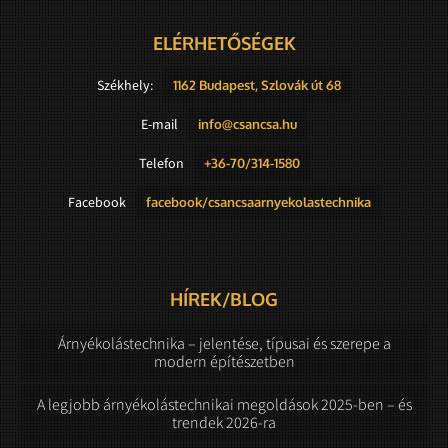
ELÉRHETŐSÉGEK
Székhely:
1162 Budapest, Szlovák út 68
E-mail
info@csancsa.hu
Telefon
+36-70/314-1580
Facebook
facebook/csancsaarnyekolastechnika
HÍREK/BLOG
Árnyékolástechnika – jelentése, típusai és szerepe a
modern építészetben
A legjobb árnyékolástechnikai megoldások 2025-ben – és
trendek 2026-ra