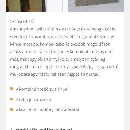
Szúnyogháló
Amennyiben nyílászáróinkra
redőnyt
és
szúnyoghálót
is
szeretnénk vásárolni, érdemes lehet elgondolkozni egy
kényelmesebb, kompaktabb és olcsóbb megoldáson,
avagy a kombinált redőnyön. A kombinált redőny nem
más, mint egy olyan árnyékoló, amelyben gyárilag
megtalálható a beépített szúnyogháló is úgy, hogy a kettő
működése egymástól teljesen független marad.
A kombinált redőny előnyei
A főbb jellemzőkről
A kombinált redőny működéséről