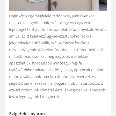
Leginkább egy megfelelő redőnnyel, amit ilyenkor
teljesen leengedhetünk, ezáltal egyrészt egy extra
légréteget hozhatunk létre az ablak és az árnyékoló között,
amivel az itt keletkező úgynevezett „hőhíd” sokkal
jelentéktelenebbé válik, ezáltal fűtésre fordított
rezsiköltségeink akár jelentősebben is csökkenthetők. Sőt
mi több, kiadásainkat még nagyobb mértékben
apaszthatjuk, ha rosszabb minőségű, régi fa
nyílászárókhoz rakatunk redőnyt, vagy éppen alumínium
redőnyt választunk, amely a tömörebb szerkezet és a
szigetelt lamellák révén lényegesen jobb hatást biztosít,
ezáltal otthonunk hőmérséklete lényegesen kellemesebb
lesz a legnagyobb hidegben is.
Szigetelés nyáron