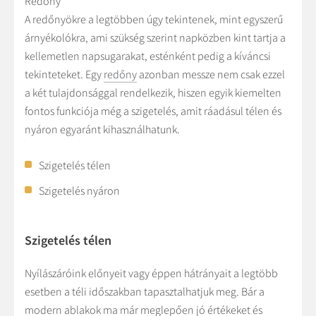
Redőny
A redőnyökre a legtöbben úgy tekintenek, mint egyszerű
árnyékolókra, ami szükség szerint napközben kint tartja a
kellemetlen napsugarakat, esténként pedig a kíváncsi
tekinteteket. Egy
redőny
azonban messze nem csak ezzel
a két tulajdonsággal rendelkezik, hiszen egyik kiemelten
fontos funkciója még a szigetelés, amit ráadásul télen és
nyáron egyaránt kihasználhatunk.
Szigetelés télen
Szigetelés nyáron
Szigetelés télen
Nyílászáróink előnyeit vagy éppen hátrányait a legtöbb
esetben a téli időszakban tapasztalhatjuk meg. Bár a
modern ablakok ma már meglepően jó értékeket és