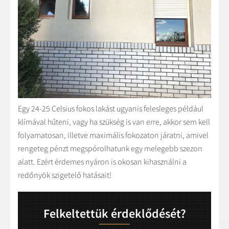
Egy 24-25 Celsius fokos lakást ugyanis felesleges például
klímával hűteni, vagy ha szükség is van erre, akkor sem kell
folyamatosan, illetve maximális fokozaton járatni, amivel
rengeteg pénzt megspórolhatunk egy melegebb szezon
alatt. Ezért érdemes nyáron is okosan kihasználni a
redőnyök szigetelő hatásait!
Felkeltettük érdeklődését?