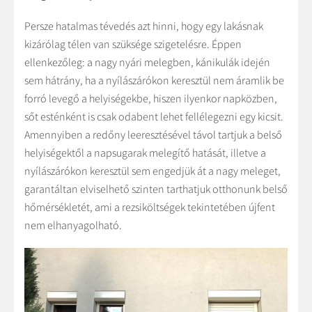
Persze hatalmas tévedés azt hinni, hogy egy lakásnak
kizárólag télen van szüksége szigetelésre. Éppen
ellenkezőleg: a nagy nyári melegben, kánikulák idején
sem hátrány, ha a nyílászárókon keresztül nem áramlik be
forró levegő a helyiségekbe, hiszen ilyenkor napközben,
sőt esténként is csak odabent lehet fellélegezni egy kicsit.
Amennyiben a redőny leeresztésével távol tartjuk a belső
helyiségektől a napsugarak melegítő hatását, illetve a
nyílászárókon keresztül sem engedjük át a nagy meleget,
garantáltan elviselhető szinten tarthatjuk otthonunk belső
hőmérsékletét, ami a rezsiköltségek tekintetében újfent
nem elhanyagolható.