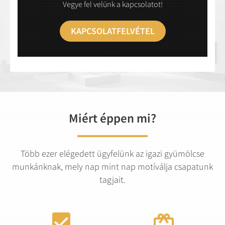
Vegye fel velünk a kapcsolatot!
KAPCSOLATFELVÉTEL
Miért éppen mi?
Több ezer elégedett ügyfelünk az igazi gyümölcse
munkánknak, mely nap mint nap motíválja csapatunk
tagjait.

