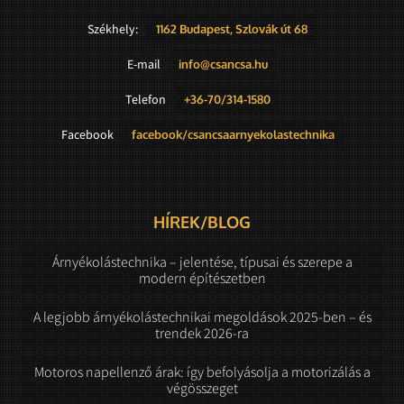
Székhely:
1162 Budapest, Szlovák út 68
E-mail
info@csancsa.hu
Telefon
+36-70/314-1580
Facebook
facebook/csancsaarnyekolastechnika
HÍREK/BLOG
Árnyékolástechnika – jelentése, típusai és szerepe a
modern építészetben
A legjobb árnyékolástechnikai megoldások 2025-ben – és
trendek 2026-ra
Motoros napellenző árak: így befolyásolja a motorizálás a
végösszeget