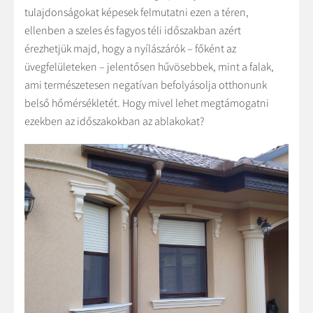
tulajdonságokat képesek felmutatni ezen a téren,
ellenben a szeles és fagyos téli időszakban azért
érezhetjük majd, hogy a nyílászárók – főként az
üvegfelületeken – jelentősen hűvösebbek, mint a falak,
ami természetesen negatívan befolyásolja otthonunk
belső hőmérsékletét. Hogy mivel lehet megtámogatni
ezekben az időszakokban az ablakokat?